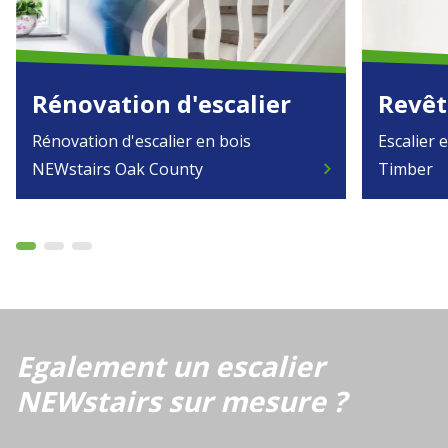
Rénovation d'escalier
Revêt
Rénovation d'escalier en bois
Escalier
NEWstairs Oak County
chevron_right
Timber
Egalement un escalier
NEWstairs sur mesure ?