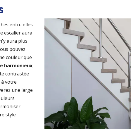
s
ches entre elles
e escalier aura
 n'y aura plus
 Vous pouvez
me couleur que
e harmonieux
,
te contrastée
e
à votre
verez une large
ouleurs
harmoniser
re style