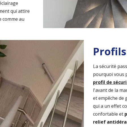
éclairage
ment qui attire
pre comme au
Profil
La sécurité pass
pourquoi vous p
profil de sécur
l'avant de la m
et empêche de gl
qui a un effet c
confortable et
p
relief antidér