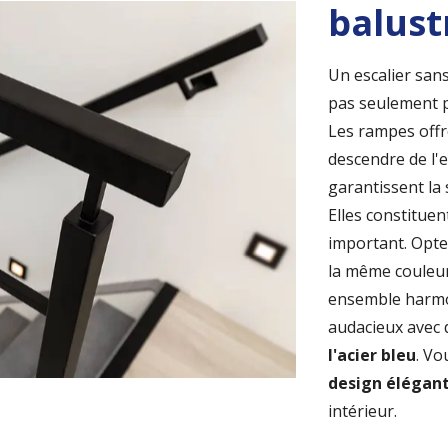
balust
Un escalier san
pas seulement p
Les rampes offr
descendre de l'e
garantissent la 
Elles constitue
important. Opt
la même couleu
ensemble harmo
audacieux avec d
l'acier bleu
. V
design élégan
intérieur.