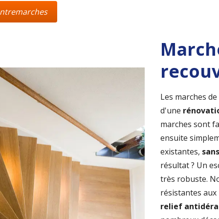
contremarches
March
recou
Les marches de 
d'une
rénovatio
marches sont fa
ensuite simple
existantes,
sans
résultat ? Un esc
très robuste. 
résistantes aux 
relief antidér