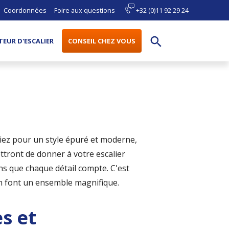
Coordonnées
Foire aux questions
+32 (0)11 92 29 24
search
EUR D'ESCALIER
CONSEIL CHEZ VOUS
iez pour un style épuré et moderne,
ttront de donner à votre escalier
s que chaque détail compte. C'est
n font un ensemble magnifique.
s et