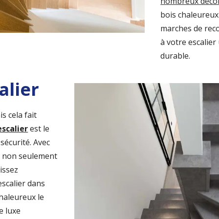
nombreux déco
bois chaleureux
marches de re
à votre escalie
durable.
alier
s cela fait
escalier
est le
sécurité. Avec
z non seulement
issez
escalier dans
chaleureux le
e luxe