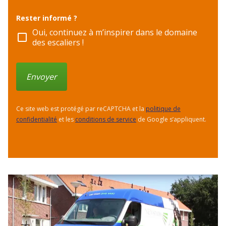
Rester informé ?
Oui, continuez à m’inspirer dans le domaine
check_box_outline_blank
des escaliers !
Envoyer
Ce site web est protégé par reCAPTCHA et la
politique de
confidentialité
et les
conditions de service
de Google s’appliquent.