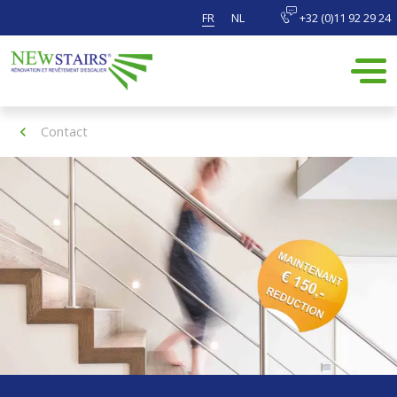
FR
NL
+32 (0)11 92 29 24
Contact