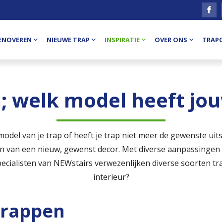
ENOVEREN
NIEUWE TRAP
INSPIRATIE
OVER ONS
TRAP
; welk model heeft jo
odel van je trap of heeft je trap niet meer de gewenste ui
n van een nieuw, gewenst decor. Met diverse aanpassingen is
pecialisten van NEWstairs verwezenlijken diverse soorten tr
interieur?
trappen