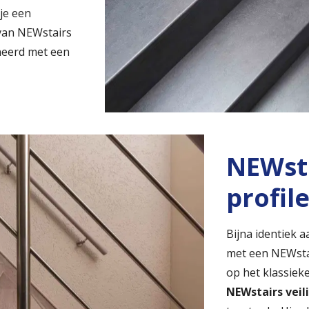
 je een
 van NEWstairs
eerd met een
NEWsta
profil
Bijna identiek a
met een NEWstair
op het klassiek
NEWstairs veil