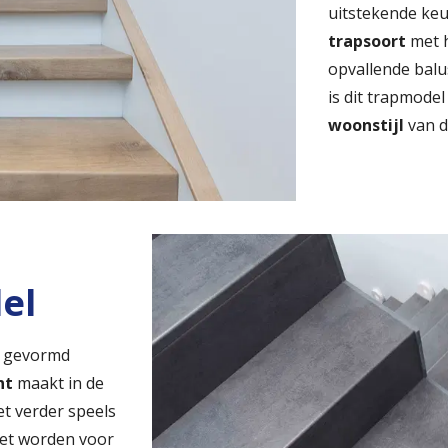
uitstekende ke
trapsoort
met h
opvallende balu
is dit trapmode
woonstijl
van d
el
k' gevormd
nt
maakt in de
et verder speels
zet worden voor