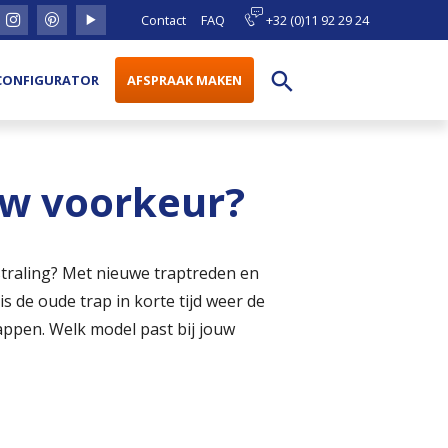
Contact
FAQ
+32 (0)11 92 29 24
search
CONFIGURATOR
AFSPRAAK MAKEN
uw voorkeur?
tstraling? Met nieuwe traptreden en
 de oude trap in korte tijd weer de
appen. Welk model past bij jouw