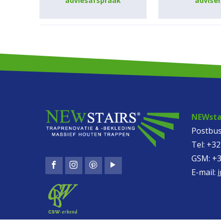
adviesafspraak
advise
NEWstai
Postbus
Tel:
+32
GSM:
+3
E-mail: