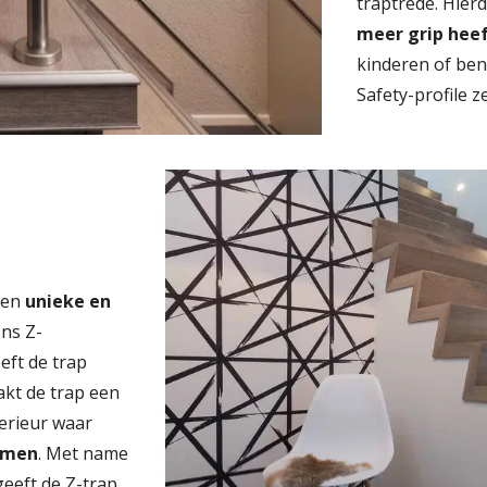
traptrede. Hierd
meer grip heef
kinderen of ben 
Safety-profile 
een
unieke en
ons Z-
eft de trap
akt de trap een
terieur waar
ormen
. Met name
eeft de Z-trap