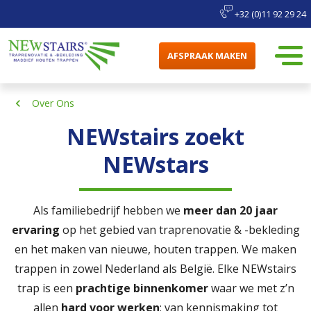
+32 (0)11 92 29 24
AFSPRAAK MAKEN
Over Ons
NEWstairs zoekt
NEWstars
Als familiebedrijf hebben we
meer dan 20 jaar
ervaring
op het gebied van traprenovatie & -bekleding
en het maken van nieuwe, houten trappen. We maken
trappen in zowel Nederland als België. Elke NEWstairs
trap is een
prachtige binnenkomer
waar we met z’n
allen
hard voor werken
; van kennismaking tot