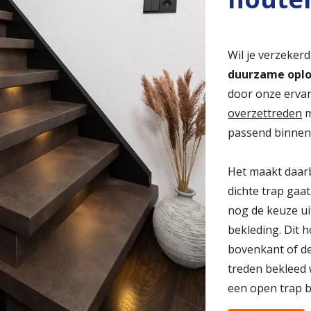
Wil je verzekerd
duurzame oplo
door onze erva
overzettreden
m
passend binnen 
Het maakt daarb
dichte trap gaat
nog de keuze uit
bekleding. Dit h
bovenkant of d
treden bekleed
een open trap 