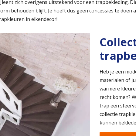
l
leent zich overigens uitstekend voor een trapbekleding. Di
rm behouden blijft. Je hoeft dus geen concessies te doen aa
rapkleuren in eikendecor!
Collec
trapbe
Heb je een mode
materialen of ju
warmere kleuren
recht komen? Wi
trap een sfeerv
collectie trapk
kunnen beklede