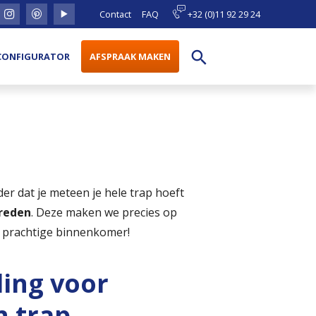
Contact
FAQ
+32 (0)11 92 29 24
search
CONFIGURATOR
AFSPRAAK MAKEN
er dat je meteen je hele trap hoeft
reden
. Deze maken we precies op
 prachtige binnenkomer!
ing voor
n trap