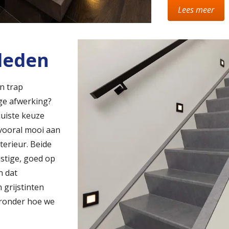
Lees meer
leden
n trap
ge afwerking?
juiste keuze
 vooral mooi aan
terieur. Beide
stige, goed op
n dat
 grijstinten
eronder hoe we