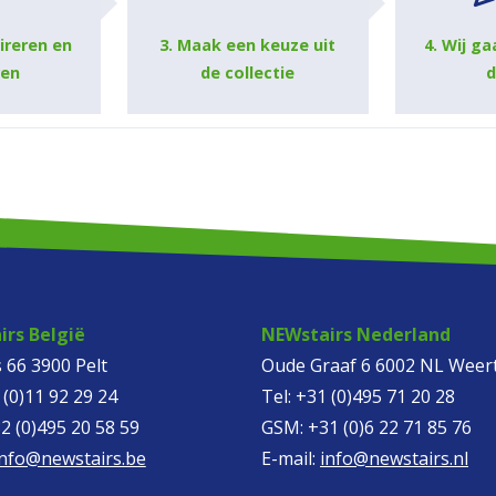
pireren en
3. Maak een keuze uit
4. Wij ga
ren
de collectie
d
rs België
NEWstairs Nederland
 66 3900 Pelt
Oude Graaf 6 6002 NL Weer
 (0)11 92 29 24
Tel:
+31 (0)495 71 20 28
2 (0)495 20 58 59
GSM:
+31 (0)6 22 71 85 76
info@newstairs.be
E-mail:
info@newstairs.nl