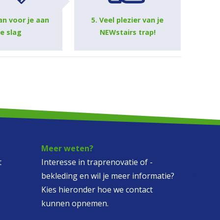
an voor je aan
5. Veel plezier van je
e slag
NEWstairs trap!
Meer weten?
t
Interesse in traprenovatie of -
bekleding en wil je meer informatie?
Kies hieronder hoe we contact
kunnen opnemen.