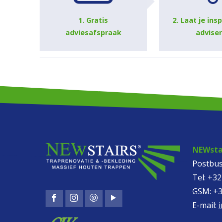
1. Gratis
2. Laat je ins
adviesafspraak
advise
NEWstai
Postbus
Tel:
+32
GSM:
+3
E-mail: