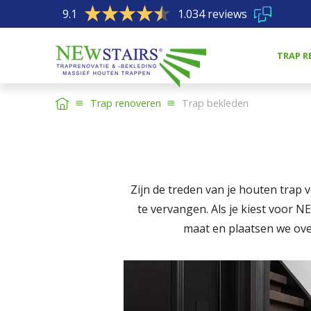
9.1
1.034 reviews
TRAP R
Trap renoveren
Trap bekleden
Zijn de treden van je houten trap 
te vervangen. Als je kiest voor N
maat en plaatsen we ove