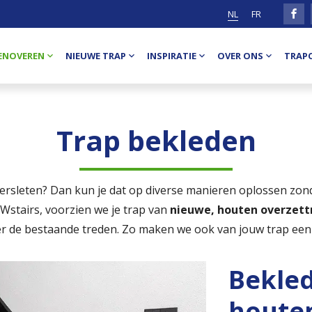
NL
FR
ENOVEREN
NIEUWE TRAP
INSPIRATIE
OVER ONS
TRAP
Trap bekleden
versleten? Dan kun je dat op diverse manieren oplossen zond
EWstairs, voorzien we je trap van
nieuwe, houten overzett
r de bestaande treden. Zo maken we ook van jouw trap een
Bekled
houte