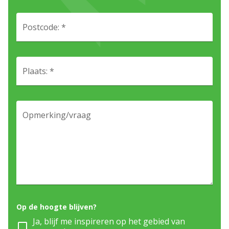
Postcode: *
Plaats: *
Opmerking/vraag
Op de hoogte blijven?
Ja, blijf me inspireren op het gebied van
check_box_outline_blank