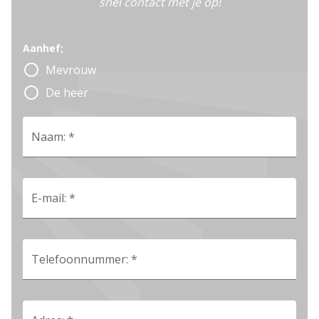
snel contact met je op!
Aanhef;
radio_button_unchecked
Mevrouw
radio_button_unchecked
De heer
Naam: *
E-mail: *
Telefoonnummer: *