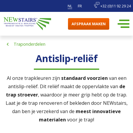
NL
FR
+32 (0)11 92 29 24
AFSPRAAK MAKEN
Traponderdelen
Antislip-reliëf
Al onze trapkleuren zijn
standaard voorzien
van een
antislip-reliëf. Dit reliëf maakt de oppervlakte van
de
trap stroever
, waardoor je meer grip hebt op de trap.
Laat je de trap renoveren of bekleden door NEWstairs,
dan ben je verzekerd van de
meest innovatieve
materialen
voor je trap!