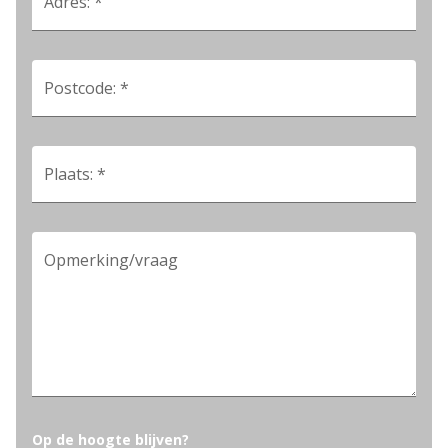
Adres: *
Postcode: *
Plaats: *
Opmerking/vraag
Op de hoogte blijven?